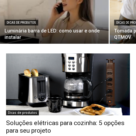
DICAS DE PRODUTOS
DICAS DE PR
Luminária barra de LED: como usar e onde
Tomada po
instalar
QTMOV
Dicas de produtos
Soluções elétricas para cozinha: 5 opções
para seu projeto