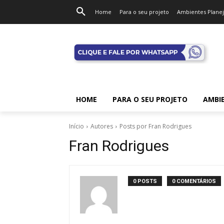
Home
Para o seu projeto
Ambientes Plane
HOME
PARA O SEU PROJETO
AMBI
Início
Autores
Posts por Fran Rodrigues
Fran Rodrigues
0 POSTS
0 COMENTÁRIOS