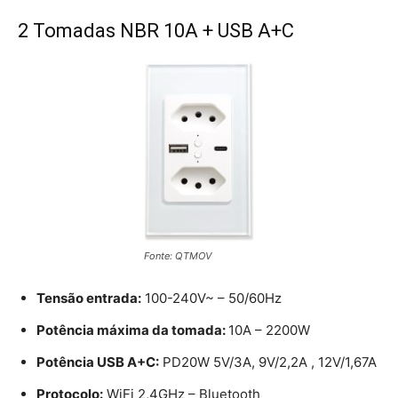
2 Tomadas NBR 10A + USB A+C
Fonte: QTMOV
Tensão entrada:
100-240V~ – 50/60Hz
Potência máxima da tomada:
10A – 2200W
Potência USB A+C:
PD20W 5V/3A, 9V/2,2A , 12V/1,67A
Protocolo:
WiFi 2,4GHz – Bluetooth