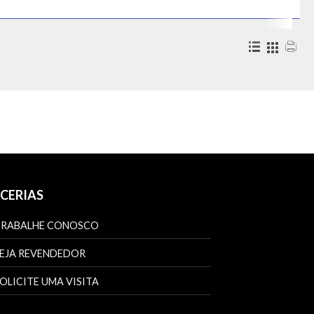
Pontos De Venda
Espírito Santo
Pontos De Venda
Representantes
Goiás
Pontos De Venda
CERIAS
Vendedores Externos
TRABALHE CONOSCO
Mato Grosso
EJA REVENDEDOR
Pontos De Venda
OLICITE UMA VISITA
Mato Grosso Do Sul