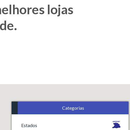
elhores lojas
ade.
Categorias
Estados