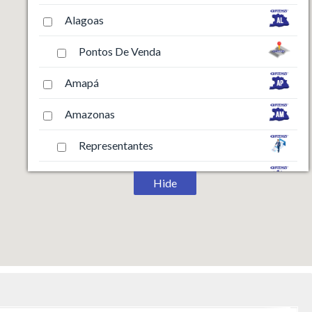
Alagoas
Pontos De Venda
Amapá
Amazonas
Representantes
Bahia
Hide
Pontos De Venda
Ceará
Pontos De Venda
Distrito Federal