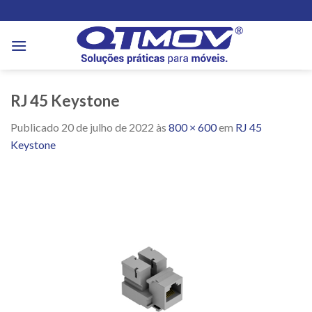
Skip
to
content
RJ 45 Keystone
Publicado
20 de julho de 2022
às
800 × 600
em
RJ 45
Keystone