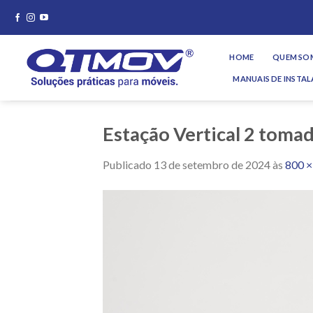
Skip
to
content
HOME
QUEM SO
MANUAIS DE INSTA
Estação Vertical 2 tom
Publicado
13 de setembro de 2024
às
800 ×