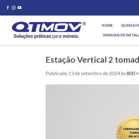
Skip
to
content
HOME
QUEM SO
MANUAIS DE INSTA
Estação Vertical 2 tom
Publicado
13 de setembro de 2024
às
800 ×