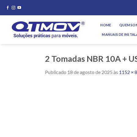
Skip
to
content
HOME
QUEM SO
MANUAIS DE INSTA
2 Tomadas NBR 10A + US
Publicado
18 de agosto de 2025
às
1152 × 