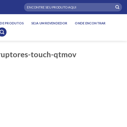
Pesquisar
por:
DE PRODUTOS
SEJA UM REVENDEDOR
ONDE ENCONTRAR
rruptores-touch-qtmov