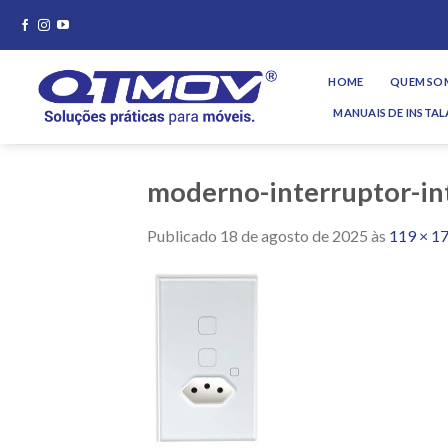
Skip
to
content
HOME
QUEM SO
MANUAIS DE INSTA
moderno-interruptor-in
Publicado
18 de agosto de 2025
às
119 × 1