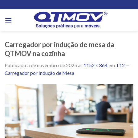
Skip
to
content
Carregador por indução de mesa da
QTMOV na cozinha
Publicado
5 de novembro de 2025
às
1152 × 864
em
T12 —
Carregador por Indução de Mesa