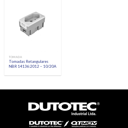
TOMADA
Tomadas Retangulares
NBR 14136:2012 – 10/20A