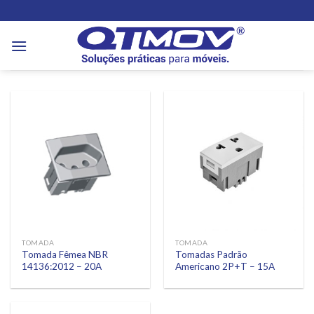
Skip
to
content
TOMADA
TOMADA
Tomada Fêmea NBR
Tomadas Padrão
14136:2012 – 20A
Americano 2P+T – 15A