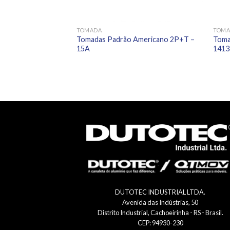
TOMADA
TOM
Tomadas Padrão Americano 2P+T –
Toma
15A
1413
DUTOTEC INDUSTRIAL LTDA.
Avenida das Indústrias, 50
Distrito Industrial, Cachoeirinha - RS - Brasil.
CEP: 94930-230