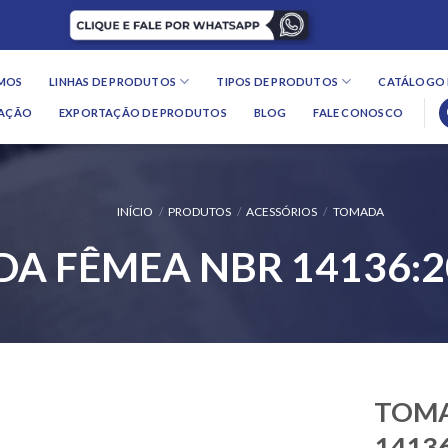
MOS
LINHAS DE PRODUTOS
TIPOS DE PRODUTOS
CATÁLOGO 
LAÇÃO
EXPORTAÇÃO DE PRODUTOS
BLOG
FALE CONOSCO
INÍCIO
/
PRODUTOS
/
ACESSÓRIOS
/
TOMADA
A FÊMEA NBR 14136:20
TOMA
14136