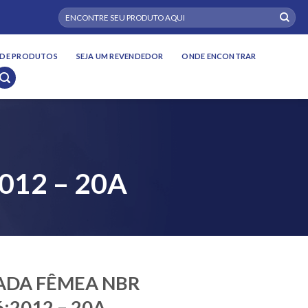
Pesquisar
por:
DE PRODUTOS
SEJA UM REVENDEDOR
ONDE ENCONTRAR
12 – 20A
DA FÊMEA NBR
:2012 – 20A