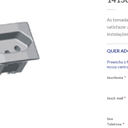
As tomada
satisfazer
instalaçõe
QUER AD
Preencha o 
nossa centra
Seu Nome
*
Seu E-mail
*
Seu
Telefone
*