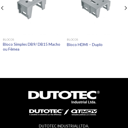
BLOCOS
BLOCOS
Bloco Simples DB9/ DB15 Macho
Bloco HDMI – Duplo
ou Fêmea
DUTOTEC INDUSTRIAL LTDA.