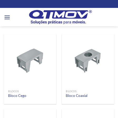
Skip
to
content
BLOCOS
BLOCOS
Bloco Cego
Bloco Coaxial